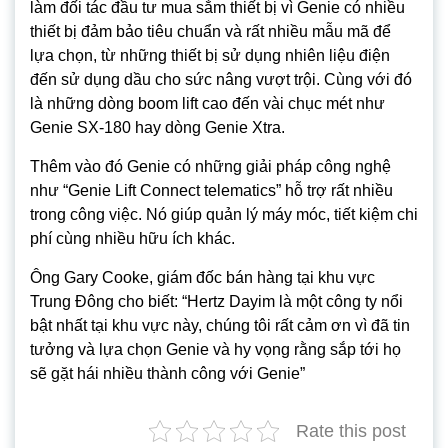
làm đối tác đầu tư mua sắm thiết bị vì Genie có nhiều
thiết bị đảm bảo tiêu chuẩn và rất nhiều mẫu mã để
lựa chọn, từ những thiết bị sử dụng nhiên liệu điện
đến sử dụng dầu cho sức nâng vượt trội. Cùng với đó
là những dòng boom lift cao đến vài chục mét như
Genie SX-180 hay dòng Genie Xtra.
Thêm vào đó Genie có những giải pháp công nghệ
như “Genie Lift Connect telematics” hỗ trợ rất nhiều
trong công việc. Nó giúp quản lý máy móc, tiết kiệm chi
phí cùng nhiều hữu ích khác.
Ông Gary Cooke, giám đốc bán hàng tại khu vực
Trung Đông cho biết: “Hertz Dayim là một công ty nổi
bật nhất tại khu vực này, chúng tôi rất cảm ơn vì đã tin
tưởng và lựa chọn Genie và hy vọng rằng sắp tới họ
sẽ gặt hái nhiều thành công với Genie”
Rate this post