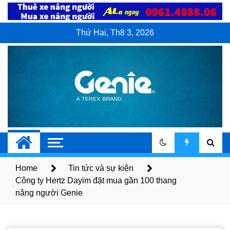
Skip
to
content
Thứ Hai, Th8 3, 2026
Xe Nâng Người
Dịch vụ bán và cho thuê xe nâng người
Genie
Genie
Home
Tin tức và sự kiện
Công ty Hertz Dayim đặt mua gần 100 thang
nâng người Genie