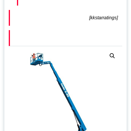
[kkstarratings]