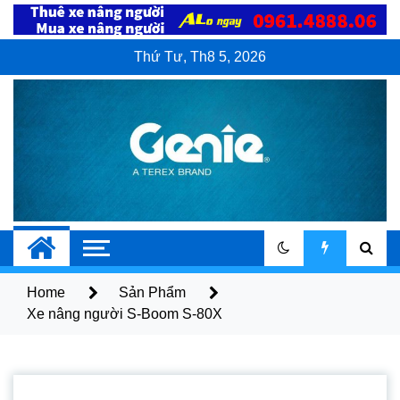
Skip
to
content
Thứ Tư, Th8 5, 2026
Xe Nâng Người
Dịch vụ bán và cho thuê xe nâng người
Genie
Genie
Home
Sản Phẩm
Xe nâng người S-Boom S-80X