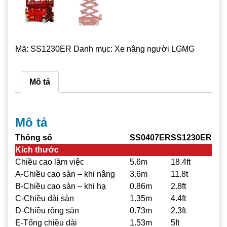
Mã:
SS1230ER
Danh mục:
Xe nâng người LGMG
Mô tả
Mô tả
Thông số
SS0407ER
SS1230ER
Kích thước
Chiều cao làm việc
5.6m
18.4ft
A-Chiều cao sàn – khi nâng
3.6m
11.8t
B-Chiều cao sàn – khi hạ
0.86m
2.8ft
C-Chiều dài sàn
1.35m
4.4ft
D-Chiều rộng sàn
0.73m
2.3ft
E-Tổng chiều dài
1.53m
5ft