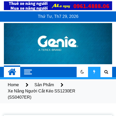
Skip
to
content
Thứ Tư, Th7 29, 2026
Xe Nâng Người
Dịch vụ bán và cho thuê xe nâng người
Genie
Genie
Home
Sản Phẩm
Xe Nâng Người Cắt Kéo SS1230ER
(SS0407ER)