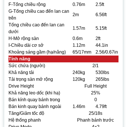
F-Tổng chiều rộng
0.76m
2.5ft
G-Tổng chiều cao đến lan can
2m
6.56ft
trên
Tổng chiều cao đến lan can
1.57m
5.15ft
dưới
H-Mở rộng sàn
0.6m
2ft
I-Chiều dài cơ sở
1.12m
44.1in
Khoảng sáng gầm (hạ/nâng)
65/17mm
2.56/0.67in
Tính năng
Sức chứa (người)
2/1
Khả năng tải
240kg
530lbs
Tải trọng sàn mở rộng
120kg
265lbs
Drive Height
Full Height
Khả năng leo dốc (khi hạ)
25%
Bán kính quay bánh trong
0
Bán kinh quay bánh ngoài
1.46m
4.79ft
Tăng/Giảm tốc độ
25/18s
Hệ thống phanh
Phanh bánh trước
Drive Mode
4×2