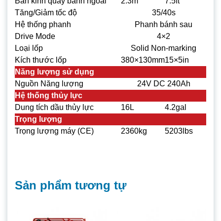
Bán kinh quay bánh ngoài
2.3m
7.5ft
Tăng/Giảm tốc độ
35/40s
Hệ thống phanh
Phanh bánh sau
Drive Mode
4×2
Loại lốp
Solid Non-marking
Kích thước lốp
380×130mm
15×5in
Năng lượng sử dụng
Nguồn Năng lượng
24V DC 240Ah
Hệ thống thủy lực
Dung tích dầu thủy lực
16L
4.2gal
Trọng lượng
Trọng lượng máy (CE)
2360kg
5203lbs
Sản phẩm tương tự