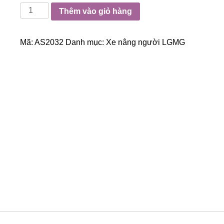
Xe
Thêm vào giỏ hàng
Nâng
Người
Mã:
AS2032
Danh mục:
Xe nâng người LGMG
Cắt
Kéo
AS2032
(AS0608)
số
lượng