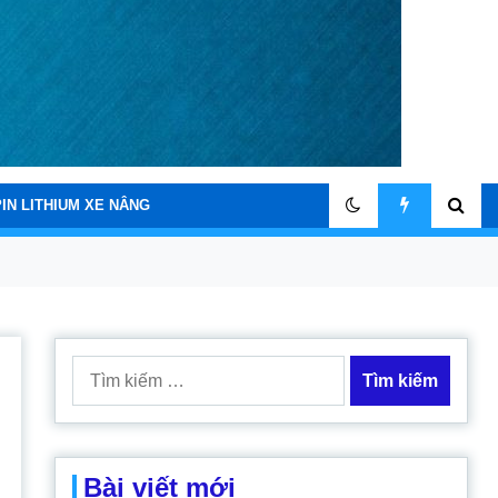
PIN LITHIUM XE NÂNG
Tìm
kiếm
cho:
Bài viết mới