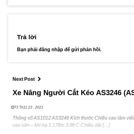
Trả lời
Bạn phải
đăng nhập
để gửi phản hồi.
Next Post
Xe Nâng Người Cắt Kéo AS3246 (A
T3 Th11 23 , 2021
Thông số AS1012 AS3246 Kích thước Chiều cao làm việc 
cao sàn – khi hạ 1.178m 3.9ft C-Chiều dài […]