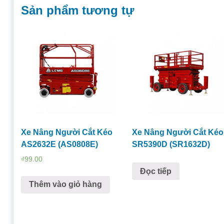
Sản phẩm tương tự
Xe Nâng Người Cắt Kéo
Xe Nâng Người Cắt Kéo
AS2632E (AS0808E)
SR5390D (SR1632D)
₫
99.00
Đọc tiếp
Thêm vào giỏ hàng