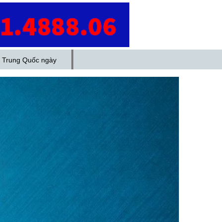
ày
Genie SX-180 tại công ty
Locamond