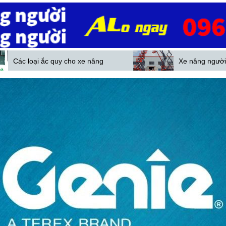
 quy cho xe nâng
Xe nâng người Trung Quốc ng
e
càng phổ biến ở Việt Nam