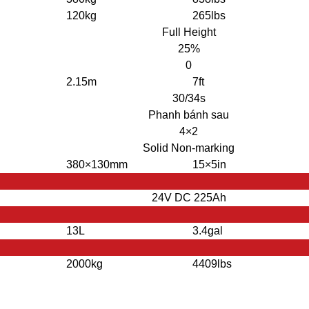
120kg
265lbs
Full Height
25%
0
2.15m
7ft
30/34s
Phanh bánh sau
4×2
Solid Non-marking
380×130mm
15×5in
24V DC 225Ah
13L
3.4gal
2000kg
4409lbs