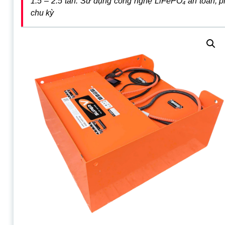
1.5 – 2.5 tấn. Sử dụng công nghệ LiFePO₄ an toàn, pin
chu kỳ