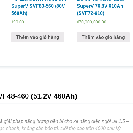
SuperV SVF80-560 (80V
SuperV 76.8V 610Ah
560Ah)
(SVF72-610)
₫
99.00
₫
70,000,000.00
Thêm vào giỏ hàng
Thêm vào giỏ hàng
VF48-460 (51.2V 460Ah)
giải pháp năng lượng bền bỉ cho xe nâng điện ngồi lái 1.5 –
c nhanh, không cần bảo trì, tuổi thọ cao trên 4000 chu kỳ