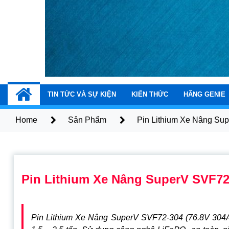
Xe Nâng Người Ge
Dịch vụ bán và cho thuê xe nâng người 
TIN TỨC VÀ SỰ KIỆN
KIẾN THỨC
HÃNG GENIE
Home
Sản Phẩm
Pin Lithium Xe Nâng Su
Pin Lithium Xe Nâng SuperV SVF72
Pin Lithium Xe Nâng SuperV SVF72-304 (76.8V 304Ah)