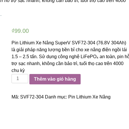
 hỗ trợ sạc nhanh, không cần bảo trì, tuổi thọ cao trên 4000
₫
99.00
Pin Lithium Xe Nâng SuperV SVF72-304 (76.8V 304Ah)
là giải pháp năng lượng bền bỉ cho xe nâng điện ngồi lái
1.5 – 2.5 tấn. Sử dụng công nghệ LiFePO₄ an toàn, pin h
trợ sạc nhanh, không cần bảo trì, tuổi thọ cao trên 4000
chu kỳ
Pin
Thêm vào giỏ hàng
Lithium
Xe
Mã:
SVF72-304
Danh mục:
Pin Lithium Xe Nâng
Nâng
SuperV
SVF72-
304
(76.8V