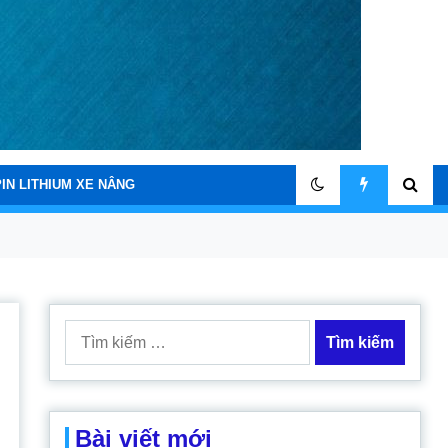
PIN LITHIUM XE NÂNG
Tìm
kiếm
cho:
Bài viết mới