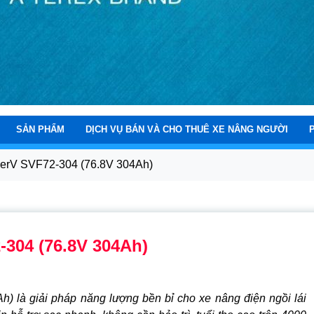
nie
Genie
SẢN PHẨM
DỊCH VỤ BÁN VÀ CHO THUÊ XE NÂNG NGƯỜI
perV SVF72-304 (76.8V 304Ah)
-304 (76.8V 304Ah)
 là giải pháp năng lượng bền bỉ cho xe nâng điện ngồi lái