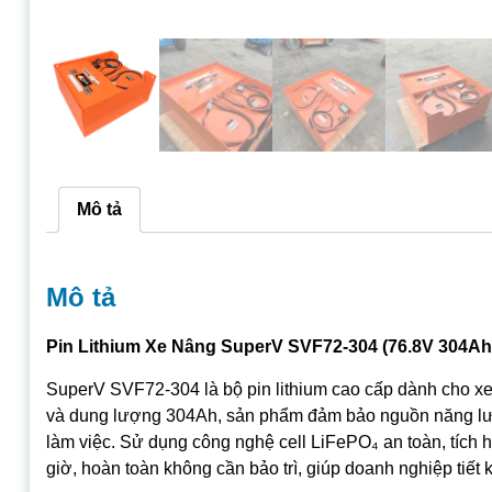
Mô tả
Mô tả
Pin Lithium Xe Nâng SuperV SVF72-304 (76.8V 304Ah
SuperV SVF72-304 là bộ pin lithium cao cấp dành cho xe nâ
và dung lượng 304Ah, sản phẩm đảm bảo nguồn năng lượ
làm việc. Sử dụng công nghệ cell LiFePO₄ an toàn, tích 
giờ, hoàn toàn không cần bảo trì, giúp doanh nghiệp tiết 