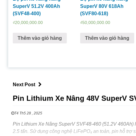
SuperV 51.2V 400Ah
SuperV 80V 618Ah
(SVF48-400)
(SVF80-618)
₫
20,000,000.00
₫
50,000,000.00
Thêm vào giỏ hàng
Thêm vào giỏ hàng
Next Post
Pin Lithium Xe Nâng 48V SuperV S
T4 Th5 28 , 2025
Pin Lithium Xe Nâng SuperV SVF48-460 (51.2V 460Ah) là 
2.5 tấn. Sử dụng công nghệ LiFePO₄ an toàn, pin hỗ trợ sạ