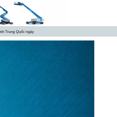
ày
Genie SX-180 tại công ty
Locamond